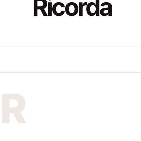
Ricorda
R