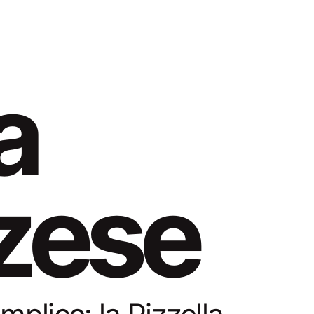
a
zese