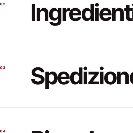
Ingredient
02
Spedizion
03
04