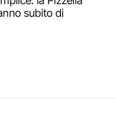
plice: la Pizzella
anno subito di