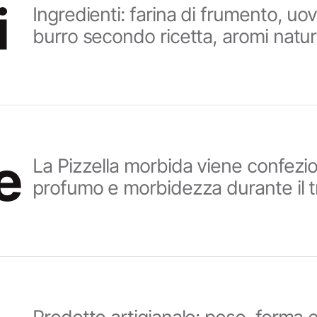
i
Ingredienti: farina di frumento, uo
burro secondo ricetta, aromi natura
e
La Pizzella morbida viene confez
profumo e morbidezza durante il t