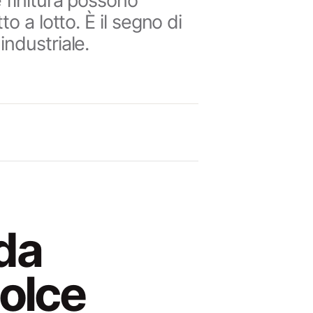
e finitura possono
o a lotto. È il segno di
industriale.
da
dolce