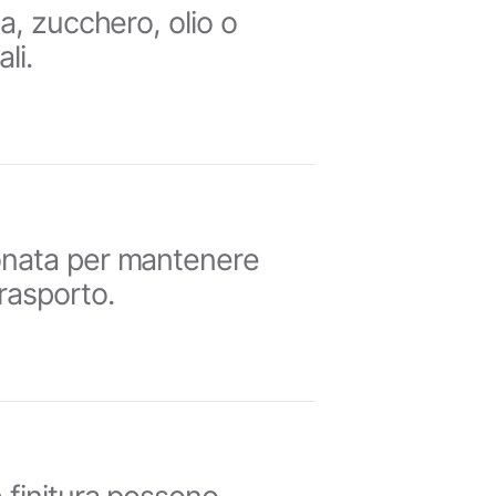
va, zucchero, olio o
li.
ionata per mantenere
rasporto.