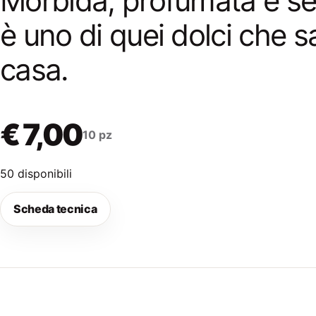
Morbida, profumata e sem
è uno di quei dolci che s
casa.
€ 7,00
10 pz
50 disponibili
Scheda tecnica